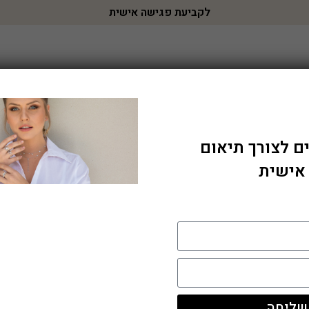
לקביעת פגישה אישית
עגילי יהלומים
שרשראות יהלומים
צמידי יהלומים
י
rh5942w
ם לצורך תיאום
 אישית
שליחה