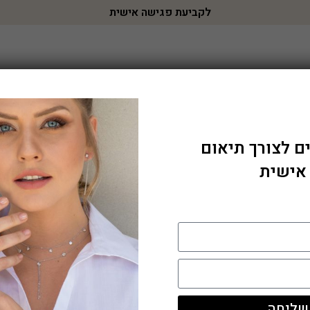
לקביעת פגישה אישית
עגילי יהלומים
שרשראות יהלומים
צמידי יהלומים
י
ם לצורך תיאום
שרשרת זהב לבן 14k משובצת ביהלומים
 אישית
שרשרת זהב לבן 14k משובצת ביהלומים באיכות VS-SI
יהלום מרכזי במשקל כולל 0.07ct
ניתן להזמין בזהב צהוב ולבן
מק"ט:
PH-6497W
שליחה