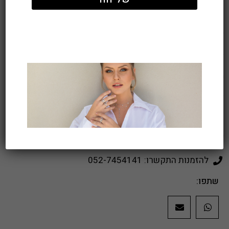
צמיד מגן דויד
צמיד מגן דוד מזהב לבן 14K
משובץ 12 יהלומים באיכות VS-SI במשקל כולל 0.10 קראט.
סמל של זהות וזוהר בעיצוב עדין ועל-זמני.
מק"ט:
BH-6922W
להזמנות התקשרו: 052-7454141
שתפו: